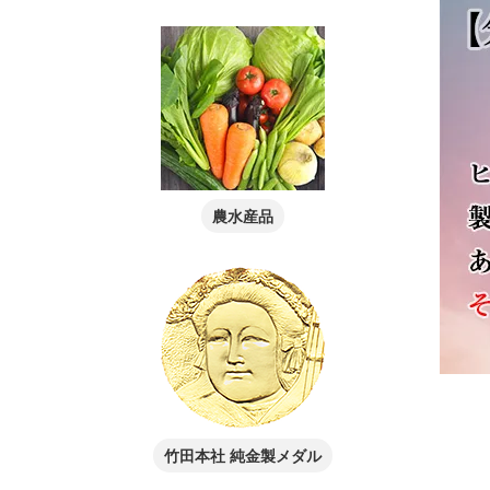
農水産品
竹田本社 純金製メダル